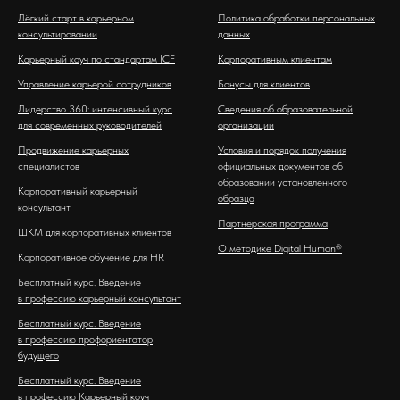
Лёгкий старт в карьерном
Политика обработки персональных
консультировании
данных
Карьерный коуч по стандартам ICF
Корпоративным клиентам
Управление карьерой сотрудников
Бонусы для клиентов
Лидерство 360: интенсивный курс
Сведения об образовательной
для современных руководителей
организации
Продвижение карьерных
Условия и порядок получения
специалистов
официальных документов об
образовании установленного
Корпоративный карьерный
образца
консультант
Партнёрская программа
ШКМ для корпоративных клиентов
О методике Digital Human®
Корпоративное обучение для HR
Бесплатный курс. Введение
в профессию карьерный консультант
Бесплатный курс. Введение
в профессию профориентатор
будущего
Бесплатный курс. Введение
в профессию Карьерный коуч