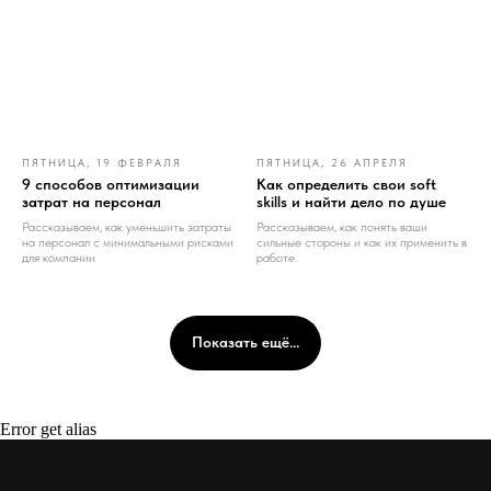
ПЯТНИЦА, 19 ФЕВРАЛЯ
ПЯТНИЦА, 26 АПРЕЛЯ
9 способов оптимизации
Как определить свои soft
затрат на персонал
skills и найти дело по душе
Рассказываем, как уменьшить затраты
Рассказываем, как понять ваши
на персонал с минимальными рисками
сильные стороны и как их применить в
для компании
работе.
Показать ещё...
Error get alias