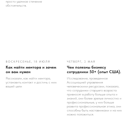
просто удачное стечение
обстоятельств.
ВОСКРЕСЕНЬЕ, 18 ИЮЛЯ
ЧЕТВЕРГ, 3 МАЯ
Как найти ментора и зачем
Чем полезны бизнесу
он вам нужен
сотрудники 50+ (опыт США).
Рассказали, как найти ментора,
Исследование, проведенное
установить контакт и достичь с ним
Ассоциацией управления
вашей цели
человеческими ресурсами, показало,
что сотрудники старшего возраста
привносят в работу больше опыта и
знаний, они более зрелые личностно и
профессиональные, у них больше
развита профессиональная этика, они
способны быть наставниками и на них
можно положиться.