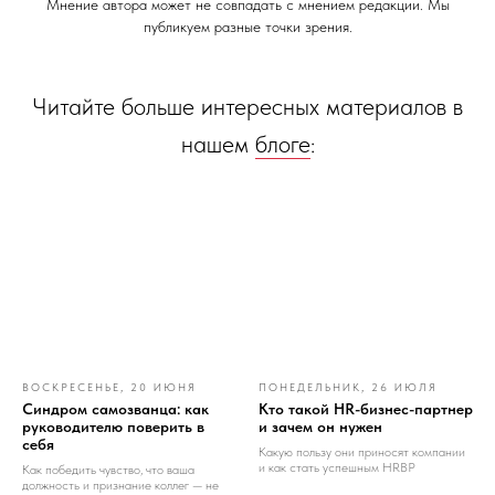
Мнение автора может не совпадать с мнением редакции. Мы
публикуем разные точки зрения.
Читайте больше интересных материалов в
нашем
блоге
:
ВОСКРЕСЕНЬЕ, 20 ИЮНЯ
ПОНЕДЕЛЬНИК, 26 ИЮЛЯ
Синдром самозванца: как
Кто такой HR-бизнес-партнер
руководителю поверить в
и зачем он нужен
себя
Какую пользу они приносят компании
и как стать успешным HRBP
Как победить чувство, что ваша
должность и признание коллег — не