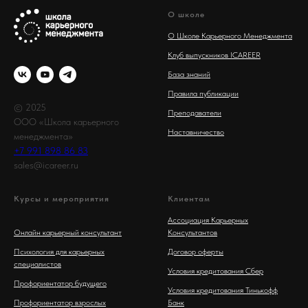
О школе
О Школе Карьерного Менеджмента
Клуб выпускников ICAREER
База знаний
Правила публикации
© 2025
Преподаватели
ООО «Школа карьерного
Наставничество
менеджмента»
+7 991 898 86 83
sales@icareer.ru
Курсы и мероприятия
Клиентам
Ассоциация Карьерных
Онлайн карьерный консультант
Консультантов
Психология для карьерных
Договор оферты
специалистов
Условия кредитования Сбер
Профориентатор будущего
Условия кредитования Тинькофф
Профориентатор взрослых
Банк