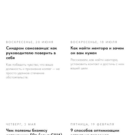
ВОСКРЕСЕНЬЕ, 20 ИЮНЯ
ВОСКРЕСЕНЬЕ, 18 ИЮЛЯ
Синдром самозванца: как
Как найти ментора и зачем
руководителю поверить в
он вам нужен
себя
Рассказали, как найти ментора,
установить контакт и достичь с ним
Как победить чувство, что ваша
вашей цели
должность и признание коллег — не
просто удачное стечение
обстоятельств.
ЧЕТВЕРГ, 3 МАЯ
ПЯТНИЦА, 19 ФЕВРАЛЯ
Чем полезны бизнесу
9 способов оптимизации
сотрудники 50+ (опыт США).
затрат на персонал