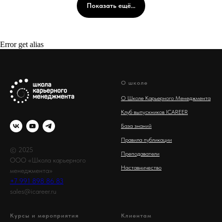
Показать ещё...
Error get alias
О школе
О Школе Карьерного Менеджмента
Клуб выпускников ICAREER
База знаний
Правила публикации
© 2025
Преподаватели
ООО «Школа карьерного
Наставничество
менеджмента»
+7 991 898 86 83
sales@icareer.ru
Курсы и мероприятия
Клиентам