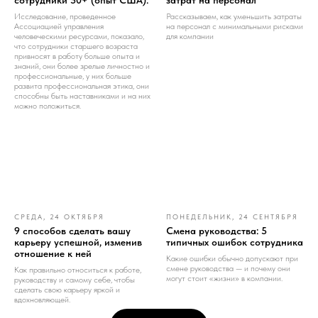
Исследование, проведенное
Рассказываем, как уменьшить затраты
Ассоциацией управления
на персонал с минимальными рисками
человеческими ресурсами, показало,
для компании
что сотрудники старшего возраста
привносят в работу больше опыта и
знаний, они более зрелые личностно и
профессиональные, у них больше
развита профессиональная этика, они
способны быть наставниками и на них
можно положиться.
СРЕДА, 24 ОКТЯБРЯ
ПОНЕДЕЛЬНИК, 24 СЕНТЯБРЯ
9 способов сделать вашу
Смена руководства: 5
карьеру успешной, изменив
типичных ошибок сотрудника
отношение к ней
Какие ошибки обычно допускают при
смене руководства — и почему они
Как правильно относиться к работе,
могут стоит «жизни» в компании.
руководству и самому себе, чтобы
сделать свою карьеру яркой и
вдохновляющей.