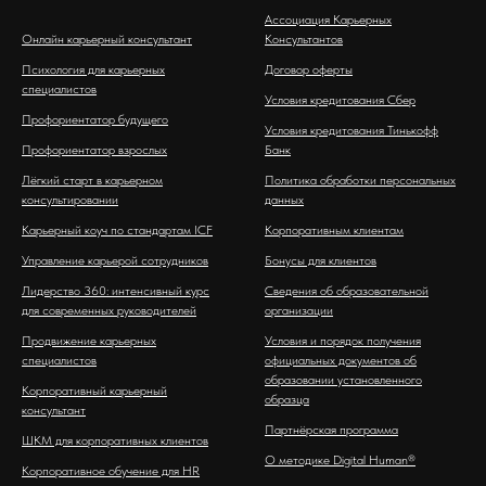
Ассоциация Карьерных
Онлайн карьерный консультант
Консультантов
Психология для карьерных
Договор оферты
специалистов
Условия кредитования Сбер
Профориентатор будущего
Условия кредитования Тинькофф
Профориентатор взрослых
Банк
Лёгкий старт в карьерном
Политика обработки персональных
консультировании
данных
Карьерный коуч по стандартам ICF
Корпоративным клиентам
Управление карьерой сотрудников
Бонусы для клиентов
Лидерство 360: интенсивный курс
Сведения об образовательной
для современных руководителей
организации
Продвижение карьерных
Условия и порядок получения
специалистов
официальных документов об
образовании установленного
Корпоративный карьерный
образца
консультант
Партнёрская программа
ШКМ для корпоративных клиентов
О методике Digital Human®
Корпоративное обучение для HR