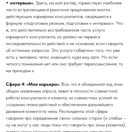
+ интервью».
Здесь, на мой взгляд, торжествует наиболее
часто встречающееся рыночное предложение многих
действующих карьерных консультантов, сводящееся к
формуле «подготовим резюме, подготовим к интервью». Что
ж, это действительно востребованная часть услуги
карьерного консультанта, но далеко не первая в
последовательности действий и не основная, если говорить
об истинных запросах. Это услуга «обертки» того, что уже
есть у человека, четко знающего, куда ему идти. Но если
четкого понимания нет или оно требует переосмысления, то
мы приходим к
Сфера 4: «Моя карьера».
Все, что я объединила под этим
общим названием опроса, лежит в плоскости совместной
работы консультанта и клиента, их совместных усилий по
созданию плана действий и обеспечения дальнейшего
движения клиента по нему. Респонденты этой сферы
говорили про определение своих сильных сторон (и слабых –
ну не могут у нас люди пока что говорить про зоны развития),
анализ своих возможностей, определение карьерного