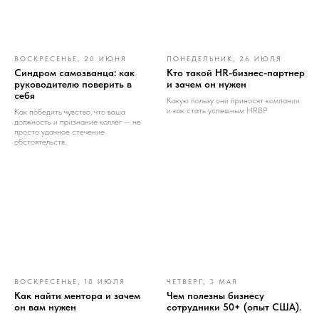
ВОСКРЕСЕНЬЕ, 20 ИЮНЯ
ПОНЕДЕЛЬНИК, 26 ИЮЛЯ
Синдром самозванца: как
Кто такой HR-бизнес-партнер
руководителю поверить в
и зачем он нужен
себя
Какую пользу они приносят компании
и как стать успешным HRBP
Как победить чувство, что ваша
должность и признание коллег — не
просто удачное стечение
обстоятельств.
ВОСКРЕСЕНЬЕ, 18 ИЮЛЯ
ЧЕТВЕРГ, 3 МАЯ
Как найти ментора и зачем
Чем полезны бизнесу
он вам нужен
сотрудники 50+ (опыт США).