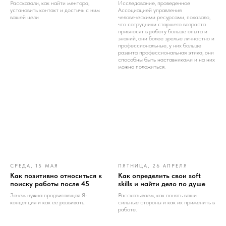
Рассказали, как найти ментора,
Исследование, проведенное
установить контакт и достичь с ним
Ассоциацией управления
вашей цели
человеческими ресурсами, показало,
что сотрудники старшего возраста
привносят в работу больше опыта и
знаний, они более зрелые личностно и
профессиональные, у них больше
развита профессиональная этика, они
способны быть наставниками и на них
можно положиться.
СРЕДА, 15 МАЯ
ПЯТНИЦА, 26 АПРЕЛЯ
Как позитивно относиться к
Как определить свои soft
поиску работы после 45
skills и найти дело по душе
Зачем нужна продвигающая Я-
Рассказываем, как понять ваши
концепция и как ее развивать.
сильные стороны и как их применить в
работе.