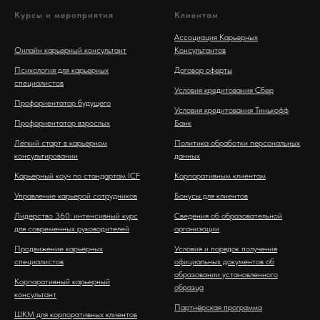
Курсы и мероприятия
Клиентам
Ассоциация Карьерных
Онлайн карьерный консультант
Консультантов
Психология для карьерных
Договор оферты
специалистов
Условия кредитования Сбер
Профориентатор будущего
Условия кредитования Тинькофф
Профориентатор взрослых
Банк
Лёгкий старт в карьерном
Политика обработки персональных
консультировании
данных
Карьерный коуч по стандартам ICF
Корпоративным клиентам
Управление карьерой сотрудников
Бонусы для клиентов
Лидерство 360: интенсивный курс
Сведения об образовательной
для современных руководителей
организации
Продвижение карьерных
Условия и порядок получения
специалистов
официальных документов об
образовании установленного
Корпоративный карьерный
образца
консультант
Партнёрская программа
ШКМ для корпоративных клиентов