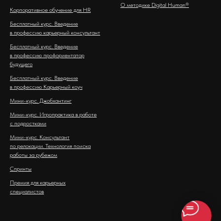
О методике Digital Human®
Корпоративное обучение для HR
Бесплатный курс. Введение
в профессию карьерный консультант
Бесплатный курс. Введение
в профессию профориентатор
будущего
Бесплатный курс. Введение
в профессию Карьерный коуч
Мини-курс. Джобхантинг
Мини-курс. Игропрактика в работе
с подростками
Мини-курс. Консультант
по релокации. Технология поиска
работы за рубежом
Спринты
Премия для карьерных
специалистов