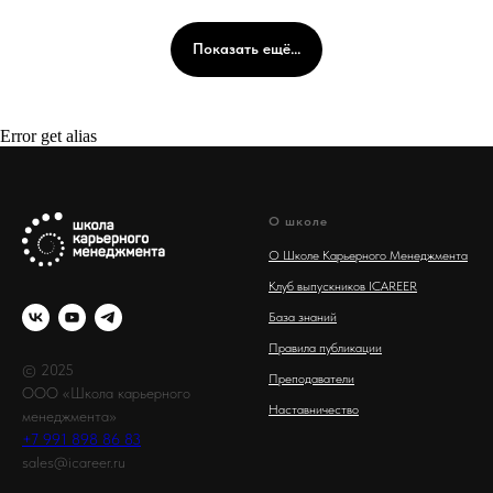
Показать ещё...
Error get alias
О школе
О Школе Карьерного Менеджмента
Клуб выпускников ICAREER
База знаний
Правила публикации
© 2025
Преподаватели
ООО «Школа карьерного
Наставничество
менеджмента»
+7 991 898 86 83
sales@icareer.ru