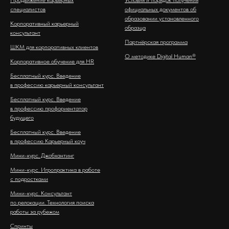
специалистов
официальных документов об
образовании установленного
Корпоративный карьерный
образца
консультант
Партнёрская программа
ШКМ для корпоративных клиентов
О методике Digital Human®
Корпоративное обучение для HR
Бесплатный курс. Введение
в профессию карьерный консультант
Бесплатный курс. Введение
в профессию профориентатор
будущего
Бесплатный курс. Введение
в профессию Карьерный коуч
Мини-курс. Джобхантинг
Мини-курс. Игропрактика в работе
с подростками
Мини-курс. Консультант
по релокации. Технология поиска
работы за рубежом
Спринты