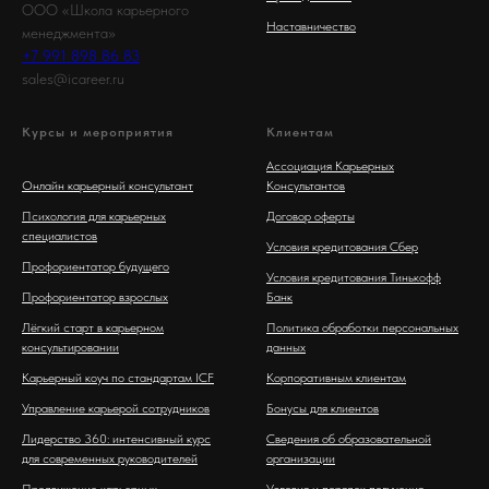
ООО «Школа карьерного
Наставничество
менеджмента»
+7 991 898 86 83
sales@icareer.ru
Курсы и мероприятия
Клиентам
Ассоциация Карьерных
Онлайн карьерный консультант
Консультантов
Психология для карьерных
Договор оферты
специалистов
Условия кредитования Сбер
Профориентатор будущего
Условия кредитования Тинькофф
Профориентатор взрослых
Банк
Лёгкий старт в карьерном
Политика обработки персональных
консультировании
данных
Карьерный коуч по стандартам ICF
Корпоративным клиентам
Управление карьерой сотрудников
Бонусы для клиентов
Лидерство 360: интенсивный курс
Сведения об образовательной
для современных руководителей
организации
Продвижение карьерных
Условия и порядок получения