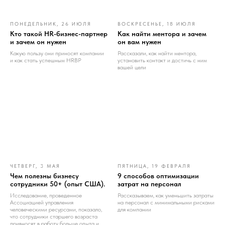
ПОНЕДЕЛЬНИК, 26 ИЮЛЯ
ВОСКРЕСЕНЬЕ, 18 ИЮЛЯ
Кто такой HR-бизнес-партнер
Как найти ментора и зачем
и зачем он нужен
он вам нужен
Какую пользу они приносят компании
Рассказали, как найти ментора,
и как стать успешным HRBP
установить контакт и достичь с ним
вашей цели
ЧЕТВЕРГ, 3 МАЯ
ПЯТНИЦА, 19 ФЕВРАЛЯ
Чем полезны бизнесу
9 способов оптимизации
сотрудники 50+ (опыт США).
затрат на персонал
Исследование, проведенное
Рассказываем, как уменьшить затраты
Ассоциацией управления
на персонал с минимальными рисками
человеческими ресурсами, показало,
для компании
что сотрудники старшего возраста
привносят в работу больше опыта и