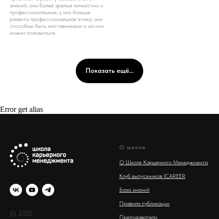
знаний, они более зрелые личностно и
профессиональные, у них больше
развита профессиональная этика, они
способны быть наставниками и на них
можно положиться.
Показать ещё...
Error get alias
О школе
О Школе Карьерного Менеджмента
Клуб выпускников ICAREER
База знаний
Правила публикации
© 2025
Преподаватели