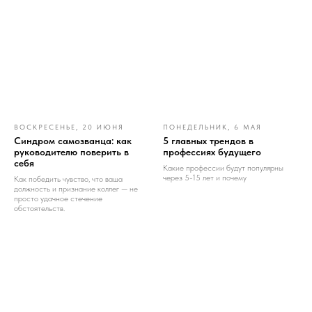
ВОСКРЕСЕНЬЕ, 20 ИЮНЯ
ПОНЕДЕЛЬНИК, 6 МАЯ
Синдром самозванца: как
5 главных трендов в
руководителю поверить в
профессиях будущего
себя
Какие профессии будут популярны
через 5-15 лет и почему
Как победить чувство, что ваша
должность и признание коллег — не
просто удачное стечение
обстоятельств.