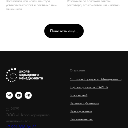
Рассказали, как найти ментора,
Разложили по полочкам задачи
установить контакт и достичь с ним
рекрутера, его компетенции и навыки
вашей цели
Показать ещё...
О школе
О Школе Карьерного Менеджмента
Клуб выпускников ICAREER
База знаний
Правила публикации
© 2025
Преподаватели
ООО «Школа карьерного
Наставничество
менеджмента»
+7 991 898 86 83