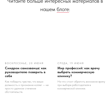
Читайте больше интересных материалов в
нашем
блоге
:
ВОСКРЕСЕНЬЕ, 20 ИЮНЯ
СРЕДА, 19 ИЮНЯ
Синдром самозванца: как
Мир профессий: как врачу
руководителю поверить в
выбрать коммерческую
себя
клинику?
Как победить чувство, что ваша
На что стоит обратить внимание врачу
должность и признание коллег — не
при выборе работодателя в
просто удачное стечение
коммерческой клинике.
обстоятельств.