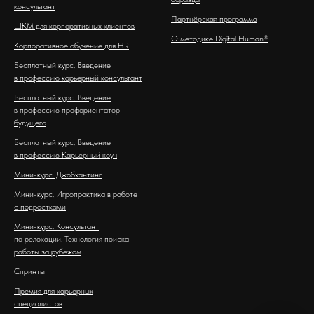
консультант
Партнёрская программа
ШКМ для корпоративных клиентов
О методике Digital Human®
Корпоративное обучение для HR
Бесплатный курс. Введение
в профессию карьерный консультант
Бесплатный курс. Введение
в профессию профориентатор
будущего
Бесплатный курс. Введение
в профессию Карьерный коуч
Мини-курс. Джобхантинг
Мини-курс. Игропрактика в работе
с подростками
Мини-курс. Консультант
по релокации. Технология поиска
работы за рубежом
Спринты
Премия для карьерных
специалистов