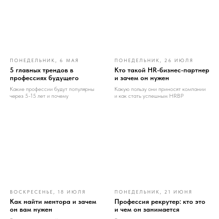
ПОНЕДЕЛЬНИК, 6 МАЯ
ПОНЕДЕЛЬНИК, 26 ИЮЛЯ
5 главных трендов в
Кто такой HR-бизнес-партнер
профессиях будущего
и зачем он нужен
Какие профессии будут популярны
Какую пользу они приносят компании
через 5-15 лет и почему
и как стать успешным HRBP
ВОСКРЕСЕНЬЕ, 18 ИЮЛЯ
ПОНЕДЕЛЬНИК, 21 ИЮНЯ
Как найти ментора и зачем
Профессия рекрутер: кто это
он вам нужен
и чем он занимается