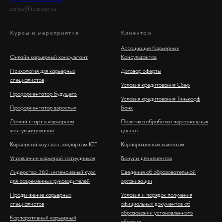
sales@icareer.ru
Курсы и мероприятия
Клиентам
Ассоциация Карьерных
Онлайн карьерный консультант
Консультантов
Психология для карьерных
Договор оферты
специалистов
Условия кредитования Сбер
Профориентатор будущего
Условия кредитования Тинькофф
Профориентатор взрослых
Банк
Лёгкий старт в карьерном
Политика обработки персональных
консультировании
данных
Карьерный коуч по стандартам ICF
Корпоративным клиентам
Управление карьерой сотрудников
Бонусы для клиентов
Лидерство 360: интенсивный курс
Сведения об образовательной
для современных руководителей
организации
Продвижение карьерных
Условия и порядок получения
специалистов
официальных документов об
образовании установленного
Корпоративный карьерный
образца