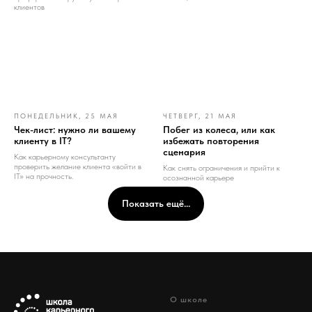
клиентов
ПОНЕДЕЛЬНИК, 25 МАЯ
ЧЕТВЕРГ, 21 МАЯ
Чек-лист: нужно ли вашему
Побег из колеса, или как
клиенту в IT?
избежать повторения
сценария
Как карьерному консультанту
проверить желание клиента «войти в
Как снять ограничения и прийти к
IT» на прочность.
осознанной карьере
Показать ещё...
О школе