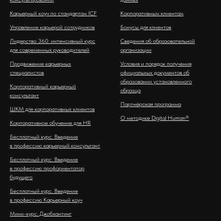
Карьерный коуч по стандартам ICF
Корпоративным клиентам
Управление карьерой сотрудников
Бонусы для клиентов
Лидерство 360: интенсивный курс
Сведения об образовательной
для современных руководителей
организации
Продвижение карьерных
Условия и порядок получения
специалистов
официальных документов об
образовании установленного
Корпоративный карьерный
образца
консультант
Партнёрская программа
ШКМ для корпоративных клиентов
О методике Digital Human®
Корпоративное обучение для HR
Бесплатный курс. Введение
в профессию карьерный консультант
Бесплатный курс. Введение
в профессию профориентатор
будущего
Бесплатный курс. Введение
в профессию Карьерный коуч
Мини-курс. Джобхантинг