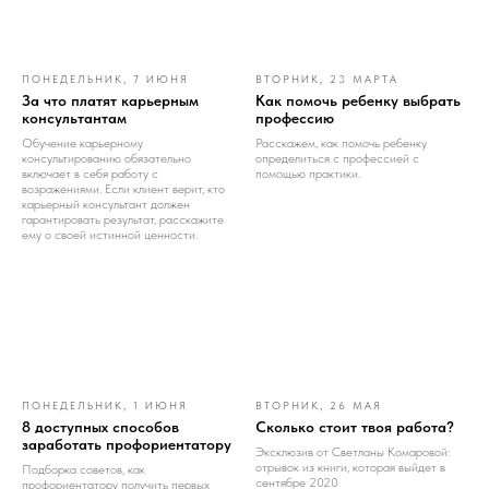
ПОНЕДЕЛЬНИК, 7 ИЮНЯ
ВТОРНИК, 23 МАРТА
За что платят карьерным
Как помочь ребенку выбрать
консультантам
профессию
Обучение карьерному
Расскажем, как помочь ребенку
консультированию обязательно
определиться с профессией с
включает в себя работу с
помощью практики.
возражениями. Если клиент верит, кто
карьерный консультант должен
гарантировать результат, расскажите
ему о своей истинной ценности.
ПОНЕДЕЛЬНИК, 1 ИЮНЯ
ВТОРНИК, 26 МАЯ
8 доступных способов
Сколько стоит твоя работа?
заработать профориентатору
Эксклюзив от Светланы Комаровой:
отрывок из книги, которая выйдет в
Подборка советов, как
сентябре 2020
профориентатору получить первых