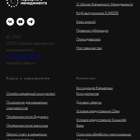
О Школе Карьерного Менеджмента
Клуб выпускников ICAREER
База знаний
Правила публикации
© 2025
Преподаватели
ООО «Школа карьерного
Наставничество
менеджмента»
+7 991 898 86 83
sales@icareer.ru
Курсы и мероприятия
Клиентам
Ассоциация Карьерных
Онлайн карьерный консультант
Консультантов
Психология для карьерных
Договор оферты
специалистов
Условия кредитования Сбер
Профориентатор будущего
Условия кредитования Тинькофф
Профориентатор взрослых
Банк
Лёгкий старт в карьерном
Политика обработки персональных
консультировании
данных