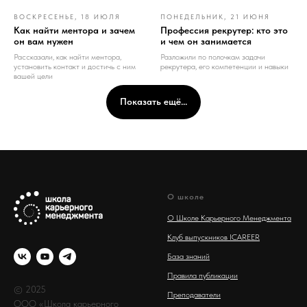
ВОСКРЕСЕНЬЕ, 18 ИЮЛЯ
ПОНЕДЕЛЬНИК, 21 ИЮНЯ
Как найти ментора и зачем
Профессия рекрутер: кто это
он вам нужен
и чем он занимается
Рассказали, как найти ментора,
Разложили по полочкам задачи
установить контакт и достичь с ним
рекрутера, его компетенции и навыки
вашей цели
Показать ещё...
О школе
О Школе Карьерного Менеджмента
Клуб выпускников ICAREER
База знаний
Правила публикации
© 2025
Преподаватели
ООО «Школа карьерного