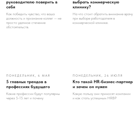
руководителю поверить в
выбрать коммерческую
себя
клинику?
Как победить чувство, что ваша
На что стоит обратить внимание врачу
должность и признание коллег — не
при выборе работодателя в
просто удачное стечение
коммерческой клинике.
обстоятельств.
ПОНЕДЕЛЬНИК, 6 МАЯ
ПОНЕДЕЛЬНИК, 26 ИЮЛЯ
5 главных трендов в
Кто такой HR-бизнес-партнер
профессиях будущего
и зачем он нужен
Какие профессии будут популярны
Какую пользу они приносят компании
через 5-15 лет и почему
и как стать успешным HRBP