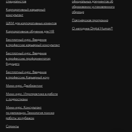
специалистов
официальных документов об
образовании установленного
Корпоративный карьерный
образца
консультант
Партнёрская программа
ШКМ для корпоративных клиентов
О методике Digital Human®
Корпоративное обучение для HR
Бесплатный курс. Введение
в профессию карьерный консультант
Бесплатный курс. Введение
в профессию профориентатор
будущего
Бесплатный курс. Введение
в профессию Карьерный коуч
Мини-курс. Джобхантинг
Мини-курс. Игропрактика в работе
с подростками
Мини-курс. Консультант
по релокации. Технология поиска
работы за рубежом
Спринты