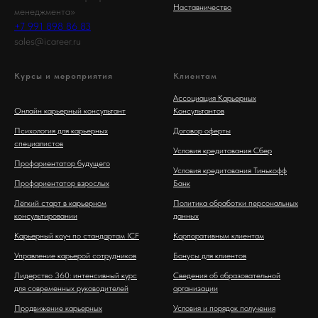
Наставничество
менеджмента»
+7 991 898 86 83
sales@icareer.ru
Курсы и мероприятия
Клиентам
Ассоциация Карьерных
Онлайн карьерный консультант
Консультантов
Психология для карьерных
Договор оферты
специалистов
Условия кредитования Сбер
Профориентатор будущего
Условия кредитования Тинькофф
Профориентатор взрослых
Банк
Лёгкий старт в карьерном
Политика обработки персональных
консультировании
данных
Карьерный коуч по стандартам ICF
Корпоративным клиентам
Управление карьерой сотрудников
Бонусы для клиентов
Лидерство 360: интенсивный курс
Сведения об образовательной
для современных руководителей
организации
Продвижение карьерных
Условия и порядок получения