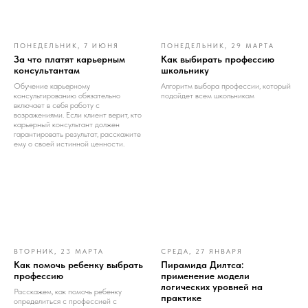
ПОНЕДЕЛЬНИК, 7 ИЮНЯ
ПОНЕДЕЛЬНИК, 29 МАРТА
За что платят карьерным
Как выбирать профессию
консультантам
школьнику
Обучение карьерному
Алгоритм выбора профессии, который
консультированию обязательно
подойдет всем школьникам
включает в себя работу с
возражениями. Если клиент верит, кто
карьерный консультант должен
гарантировать результат, расскажите
ему о своей истинной ценности.
ВТОРНИК, 23 МАРТА
СРЕДА, 27 ЯНВАРЯ
Как помочь ребенку выбрать
Пирамида Дилтса:
профессию
применение модели
логических уровней на
Расскажем, как помочь ребенку
практике
определиться с профессией с