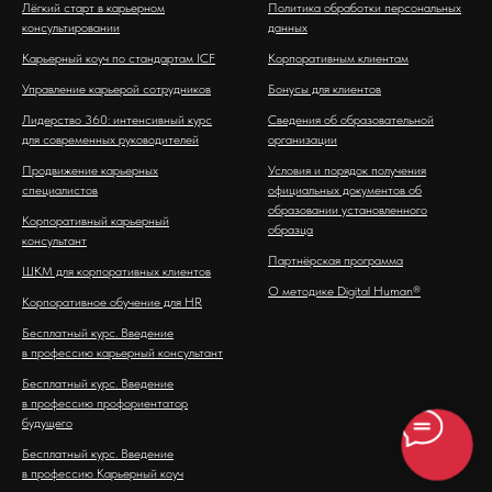
Лёгкий старт в карьерном
Политика обработки персональных
консультировании
данных
Карьерный коуч по стандартам ICF
Корпоративным клиентам
Управление карьерой сотрудников
Бонусы для клиентов
Лидерство 360: интенсивный курс
Сведения об образовательной
для современных руководителей
организации
Продвижение карьерных
Условия и порядок получения
специалистов
официальных документов об
образовании установленного
Корпоративный карьерный
образца
консультант
Партнёрская программа
ШКМ для корпоративных клиентов
О методике Digital Human®
Корпоративное обучение для HR
Бесплатный курс. Введение
в профессию карьерный консультант
Бесплатный курс. Введение
в профессию профориентатор
будущего
Бесплатный курс. Введение
в профессию Карьерный коуч