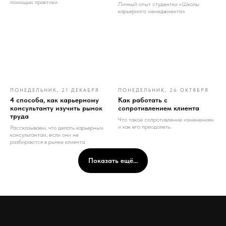
помощью практики.
Личный опыт студентки «Школы
карьерного менеджмента»
ПОНЕДЕЛЬНИК, 21 ДЕКАБРЯ
ПОНЕДЕЛЬНИК, 26 ОКТЯБРЯ
4 способа, как карьерному
Как работать с
консультанту изучить рынок
сопротивлением клиента
труда
Что такое сопротивление изменениям
и как его преодолеть
Рассказываем, что делать карьерным
консультантам, если они не
разбираются в рынке клиента.
Показать ещё...