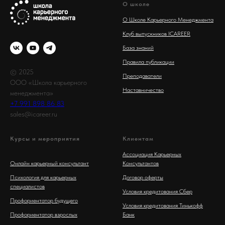
О школе
О Школе Карьерного Менеджмента
Клуб выпускников ICAREER
База знаний
Правила публикации
© 2025
Преподаватели
ООО «Школа карьерного
Наставничество
менеджмента»
+7 991 898 86 83
sales@icareer.ru
Курсы и мероприятия
Клиентам
Ассоциация Карьерных
Онлайн карьерный консультант
Консультантов
Психология для карьерных
Договор оферты
специалистов
Условия кредитования Сбер
Профориентатор будущего
Условия кредитования Тинькофф
Профориентатор взрослых
Банк