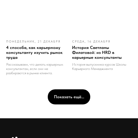
ПОНЕДЕЛЬНИК, 21 ДЕКАБРЯ
СРЕДА, 16 ДЕКАБРЯ
4 способа, как карьерному
История Светланы
консультанту изучить рынок
Филатовой: из HRD в
труда
карьерные консультанты
Рассказываем, что делать карьерным
История выпускника курсов Школы
консультантам, если они не
Карьерного Менеджмента
разбираются в рынке клиента.
Показать ещё...