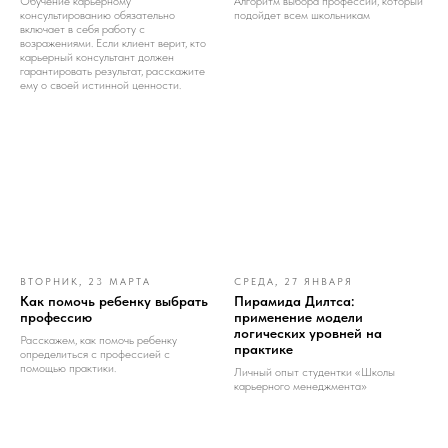
Обучение карьерному
Алгоритм выбора профессии, который
консультированию обязательно
подойдет всем школьникам
включает в себя работу с
возражениями. Если клиент верит, кто
карьерный консультант должен
гарантировать результат, расскажите
ему о своей истинной ценности.
ВТОРНИК, 23 МАРТА
СРЕДА, 27 ЯНВАРЯ
Как помочь ребенку выбрать
Пирамида Дилтса:
профессию
применение модели
логических уровней на
Расскажем, как помочь ребенку
практике
определиться с профессией с
помощью практики.
Личный опыт студентки «Школы
карьерного менеджмента»