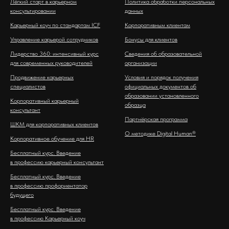
Лёгкий старт в карьерном
Политика обработки персональных
консультировании
данных
Карьерный коуч по стандартам ICF
Корпоративным клиентам
Управление карьерой сотрудников
Бонусы для клиентов
Лидерство 360: интенсивный курс
Сведения об образовательной
для современных руководителей
организации
Продвижение карьерных
Условия и порядок получения
специалистов
официальных документов об
образовании установленного
Корпоративный карьерный
образца
консультант
Партнёрская программа
ШКМ для корпоративных клиентов
О методике Digital Human®
Корпоративное обучение для HR
Бесплатный курс. Введение
в профессию карьерный консультант
Бесплатный курс. Введение
в профессию профориентатор
будущего
Бесплатный курс. Введение
в профессию Карьерный коуч