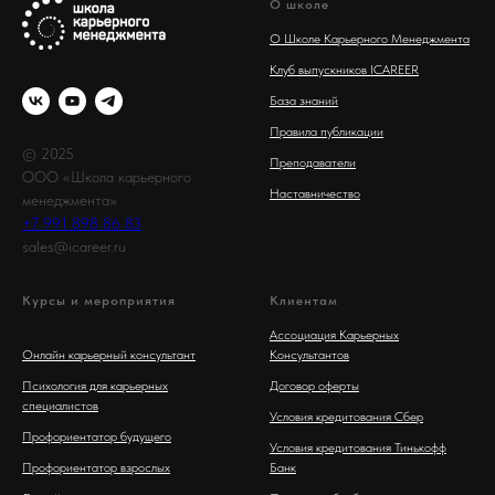
О школе
О Школе Карьерного Менеджмента
Клуб выпускников ICAREER
База знаний
Правила публикации
© 2025
Преподаватели
ООО «Школа карьерного
Наставничество
менеджмента»
+7 991 898 86 83
sales@icareer.ru
Курсы и мероприятия
Клиентам
Ассоциация Карьерных
Онлайн карьерный консультант
Консультантов
Психология для карьерных
Договор оферты
специалистов
Условия кредитования Сбер
Профориентатор будущего
Условия кредитования Тинькофф
Профориентатор взрослых
Банк