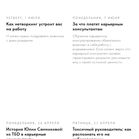
ЧЕТВЕРГ, 1 ИЮЛЯ
ПОНЕДЕЛЬНИК, 7 ИЮНЯ
Как нетворкинг устроит вас
За что платят карьерным
на работу
консультантам
И зачем нужно поздравлять знакомых
Обучение карьерному
с днем рождения
консультированию обязательно
включает в себя работу с
возражениями. Если клиент верит, кто
карьерный консультант должен
гарантировать результат, расскажите
ему о своей истинной ценности.
ПОНЕДЕЛЬНИК, 26 АПРЕЛЯ
ПЯТНИЦА, 23 АПРЕЛЯ
История Юлии Санниковой:
Токсичный руководитель: как
из T&D в карьерные
распознать его на
консультанты
собеседовании