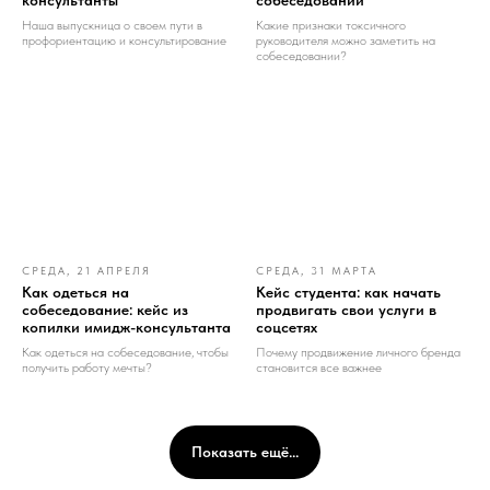
Наша выпускница о своем пути в
Какие признаки токсичного
профориентацию и консультирование
руководителя можно заметить на
собеседовании?
СРЕДА, 21 АПРЕЛЯ
СРЕДА, 31 МАРТА
Как одеться на
Кейс студента: как начать
собеседование: кейс из
продвигать свои услуги в
копилки имидж-консультанта
соцсетях
Как одеться на собеседование, чтобы
Почему продвижение личного бренда
получить работу мечты?
становится все важнее
Показать ещё...