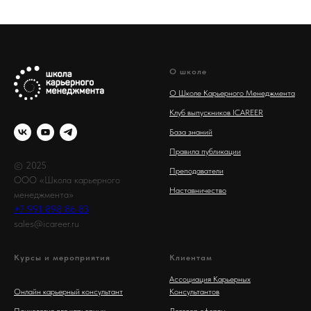
О школе
О Школе Карьерного Менеджмента
Клуб выпускников ICAREER
База знаний
Правила публикации
© 2025
Преподаватели
ООО «Школа карьерного
Наставничество
менеджмента»
+7 991 898 86 83
sales@icareer.ru
Курсы и мероприятия
Клиентам
Ассоциация Карьерных
Онлайн карьерный консультант
Консультантов