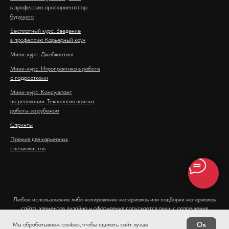
в профессию профориентатор
будущего
Бесплатный курс. Введение
в профессию Карьерный коуч
Мини-курс. Джобхантинг
Мини-курс. Игропрактика в работе
с подростками
Мини-курс. Консультант
по релокации. Технология поиска
работы за рубежом
Спринты
Премия для карьерных
специалистов
Любое использование либо копирование материалов или подборки материалов
сайта, элементов дизайна и оформления допускается лишь с разрешения
правообладателя. Копирование материалов из блога запрещено.
Ок
Мы обрабатываем cookies, чтобы сделать сайт лучше.