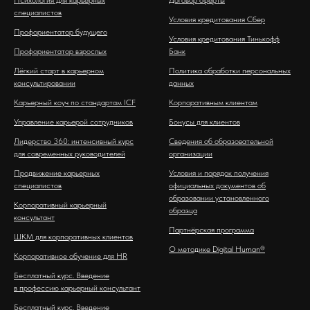
Психология для карьерных
Договор оферты
специалистов
Условия кредитования Сбер
Профориентатор будущего
Условия кредитования Тинькофф
Профориентатор взрослых
Банк
Лёгкий старт в карьерном
Политика обработки персональных
консультировании
данных
Карьерный коуч по стандартам ICF
Корпоративным клиентам
Управление карьерой сотрудников
Бонусы для клиентов
Лидерство 360: интенсивный курс
Сведения об образовательной
для современных руководителей
организации
Продвижение карьерных
Условия и порядок получения
специалистов
официальных документов об
образовании установленного
Корпоративный карьерный
образца
консультант
Партнёрская программа
ШКМ для корпоративных клиентов
О методике Digital Human®
Корпоративное обучение для HR
Бесплатный курс. Введение
в профессию карьерный консультант
Бесплатный курс. Введение