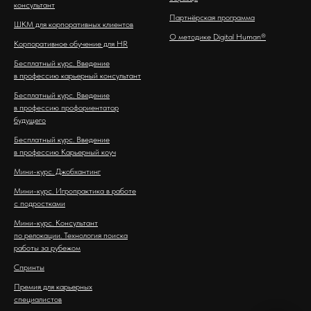
консультант
Партнёрская программа
ШКМ для корпоративных клиентов
О методике Digital Human®
Корпоративное обучение для HR
Бесплатный курс. Введение
в профессию карьерный консультант
Бесплатный курс. Введение
в профессию профориентатор
будущего
Бесплатный курс. Введение
в профессию Карьерный коуч
Мини-курс. Джобхантинг
Мини-курс. Игропрактика в работе
с подростками
Мини-курс. Консультант
по релокации. Технология поиска
работы за рубежом
Спринты
Премия для карьерных
специалистов