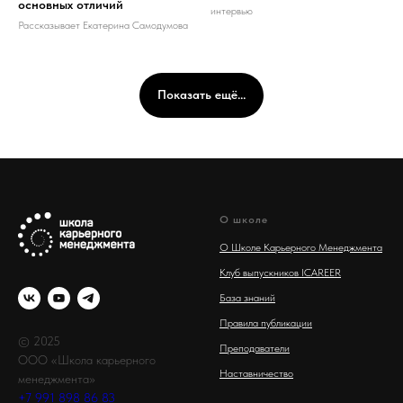
основных отличий
интервью
Рассказывает Екатерина Самодумова
Показать ещё...
О школе
О Школе Карьерного Менеджмента
Клуб выпускников ICAREER
База знаний
Правила публикации
© 2025
Преподаватели
ООО «Школа карьерного
Наставничество
менеджмента»
+7 991 898 86 83