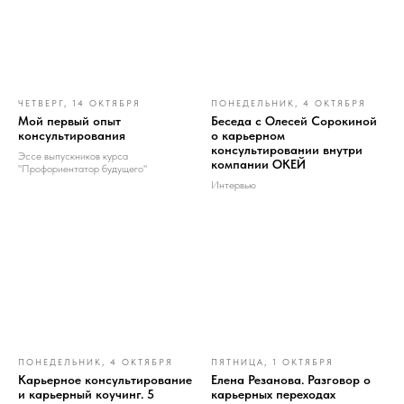
ЧЕТВЕРГ, 14 ОКТЯБРЯ
ПОНЕДЕЛЬНИК, 4 ОКТЯБРЯ
Мой первый опыт
Беседа с Олесей Сорокиной
консультирования
о карьерном
консультировании внутри
Эссе выпускников курса
компании ОКЕЙ
"Профориентатор будущего"
Интервью
ПОНЕДЕЛЬНИК, 4 ОКТЯБРЯ
ПЯТНИЦА, 1 ОКТЯБРЯ
Карьерное консультирование
Елена Резанова. Разговор о
и карьерный коучинг. 5
карьерных переходах