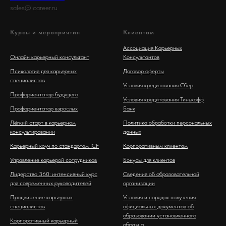
sales@icareer.ru
Курсы и мероприятия
Клиентам
Ассоциация Карьерных
Онлайн карьерный консультант
Консультантов
Психология для карьерных
Договор оферты
специалистов
Условия кредитования Сбер
Профориентатор будущего
Условия кредитования Тинькофф
Профориентатор взрослых
Банк
Лёгкий старт в карьерном
Политика обработки персональных
консультировании
данных
Карьерный коуч по стандартам ICF
Корпоративным клиентам
Управление карьерой сотрудников
Бонусы для клиентов
Лидерство 360: интенсивный курс
Сведения об образовательной
для современных руководителей
организации
Продвижение карьерных
Условия и порядок получения
специалистов
официальных документов об
образовании установленного
Корпоративный карьерный
образца