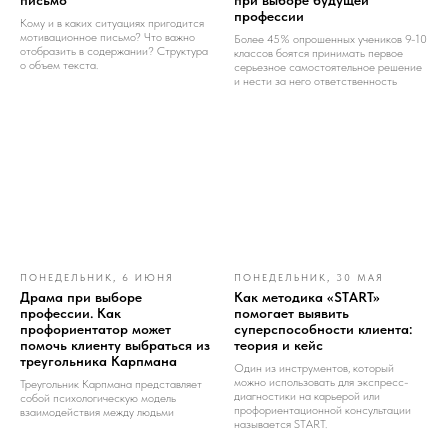
письмо
при выборе будущей
профессии
Кому и в каких ситуациях пригодится
мотивационное письмо? Что важно
Более 45% опрошенных учеников 9-10
отобразить в содержании? Структура
классов боятся принимать первое
о объем текста.
серьезное самостоятельное решение
и нести за него ответственность
ПОНЕДЕЛЬНИК, 6 ИЮНЯ
ПОНЕДЕЛЬНИК, 30 МАЯ
Драма при выборе
Как методика «START»
профессии. Как
помогает выявить
профориентатор может
суперспособности клиента:
помочь клиенту выбраться из
теория и кейс
треугольника Карпмана
Один из инструментов, который
можно использовать для экспресс-
Треугольник Карпмана представляет
диагностики на карьерой или
собой психологическую модель
профориентационной консультации
взаимодействия между людьми
называется START.