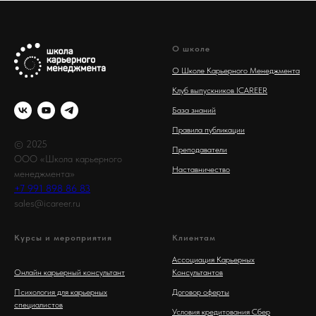
О школе
О Школе Карьерного Менеджмента
Клуб выпускников ICAREER
База знаний
Правила публикации
© 2025
Преподаватели
ООО «Школа карьерного
Наставничество
менеджмента»
+7 991 898 86 83
sales@icareer.ru
Курсы и мероприятия
Клиентам
Ассоциация Карьерных
Онлайн карьерный консультант
Консультантов
Психология для карьерных
Договор оферты
специалистов
Условия кредитования Сбер