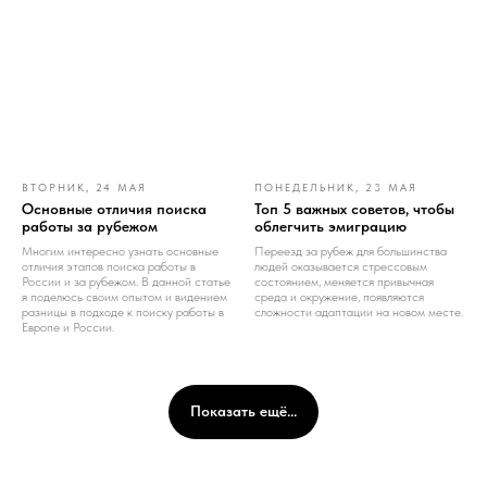
ВТОРНИК, 24 МАЯ
ПОНЕДЕЛЬНИК, 23 МАЯ
Основные отличия поиска
Топ 5 важных советов, чтобы
работы за рубежом
облегчить эмиграцию
Многим интересно узнать основные
Переезд за рубеж для большинства
отличия этапов поиска работы в
людей оказывается стрессовым
России и за рубежом. В данной статье
состоянием, меняется привычная
я поделюсь своим опытом и видением
среда и окружение, появляются
разницы в подходе к поиску работы в
сложности адаптации на новом месте.
Европе и России.
Показать ещё...