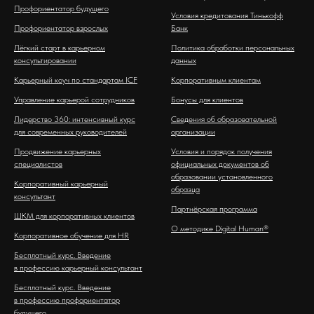
Профориентатор будущего
Условия кредитования Тинькофф
Профориентатор взрослых
Банк
Лёгкий старт в карьерном
Политика обработки персональных
консультировании
данных
Карьерный коуч по стандартам ICF
Корпоративным клиентам
Управление карьерой сотрудников
Бонусы для клиентов
Лидерство 360: интенсивный курс
Сведения об образовательной
для современных руководителей
организации
Продвижение карьерных
Условия и порядок получения
специалистов
официальных документов об
образовании установленного
Корпоративный карьерный
образца
консультант
Партнёрская программа
ШКМ для корпоративных клиентов
О методике Digital Human®
Корпоративное обучение для HR
Бесплатный курс. Введение
в профессию карьерный консультант
Бесплатный курс. Введение
в профессию профориентатор
будущего